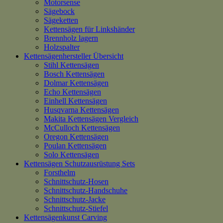
Motorsense
Sägebock
Sägeketten
Kettensägen für Linkshänder
Brennholz lagern
Holzspalter
Kettensägenhersteller Übersicht
Stihl Kettensägen
Bosch Kettensägen
Dolmar Kettensägen
Echo Kettensägen
Einhell Kettensägen
Husqvarna Kettensägen
Makita Kettensägen Vergleich
McCulloch Kettensägen
Oregon Kettensägen
Poulan Kettensägen
Solo Kettensägen
Kettensägen Schutzausrüstung Sets
Forsthelm
Schnittschutz-Hosen
Schnittschutz-Handschuhe
Schnittschutz-Jacke
Schnittschutz-Stiefel
Kettensägenkunst Carving