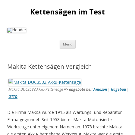
Kettensägen im Test
Springe
Menü
zum
Inhalt
Makita Kettensägen Vergleich
Makita DUC353Z Akku-Kettensäge
=> angebote bei:
Amazon
|
Hagebau
|
OTTO
Die Firma Makita wurde 1915 als Wartungs- und Reparatur-
Firma gegründet. Seit 1958 bietet Makita Motorisierte
Werkzeuge unter eigenem Namen an. 1978 brachte Makita
die ersten Akku- betriebene Werkzeug. Makita war die erste