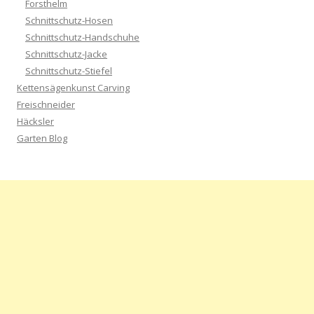
Forsthelm
Schnittschutz-Hosen
Schnittschutz-Handschuhe
Schnittschutz-Jacke
Schnittschutz-Stiefel
Kettensägenkunst Carving
Freischneider
Häcksler
Garten Blog